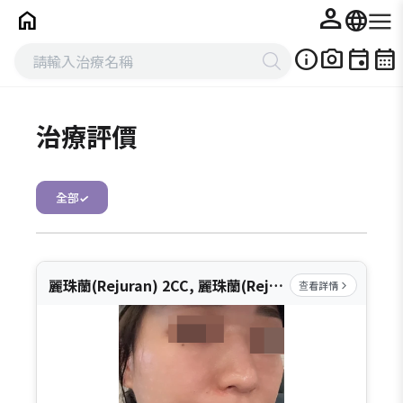
person
home
language
info
photo_camera
event
calendar_month
治療評價
全部
✓
麗珠蘭(Rejuran) 2CC, 麗珠蘭(Rejuran) 4CC
查看詳情