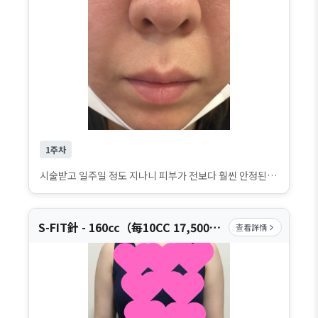
1주차
시술받고 일주일 정도 지나니 피부가 전보다 훨씬 안정된 느낌이에요. 화장도 전보다 잘 먹는 것 같고, 피부가 전체적으로 매끈해 보여 만족스럽습니다. 아직 큰 변화가 나타난 단계는 아니지만 점점 좋아지는 과정이 보여서 꾸준히 관리해보고 싶어요.
S-FIT針 - 160cc（每10CC 17,500元）, S-FIT針 - 250cc（每10CC 16,000元）, S-FIT注射 - 350cc (每10CC 14,200韓元), S-FIT注射 - 500cc (每10CC 13,000韓元), S-FIT注射 - 1000cc (每10CC 11,900韓元)
查看詳情