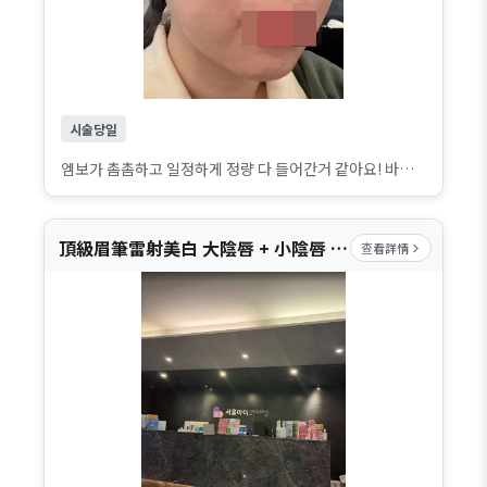
시술당일
엠보가 촘촘하고 일정하게 정량 다 들어간거 같아요! 바늘자국도 이만하면 만족합니다ㅠㅠ 콧볼축소수술 후 4개월차라 코밑부위도 피부 상태가 썩 좋진 않았는데 그것까지 캐치하셔서 놔주셨어요!! 지난번에 왔을때보다 꼼꼼하고 친절하게 해주셔서 감사합니다??? 뭣보다 수면 마취라 아프지 않은게 정말 만족스럽네용?? 앞으로도 제정신으론 도저히 못 맞을꺼 같아요ㅠㅋㅋ 직장이랑도 가까워서 한달에 한번은 반차 쓰고 꼬박꼬박 오려구요!!
頂級眉筆雷射美白 大陰唇 + 小陰唇 – 1次, 頂級眉筆雷射美白 大陰唇 + 小陰唇 – 5次
查看詳情