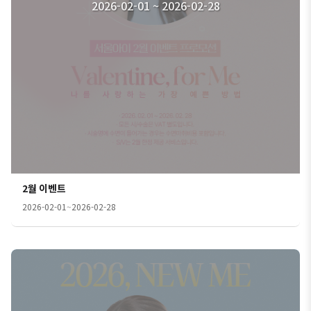
2026-02-01 ~ 2026-02-28
2월 이벤트
2026-02-01
~
2026-02-28