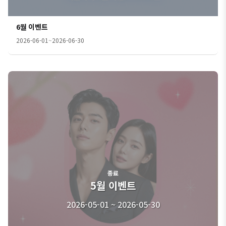
6월 이벤트
2026-06-01
~
2026-06-30
종료
5월 이벤트
2026-05-01 ~ 2026-05-30