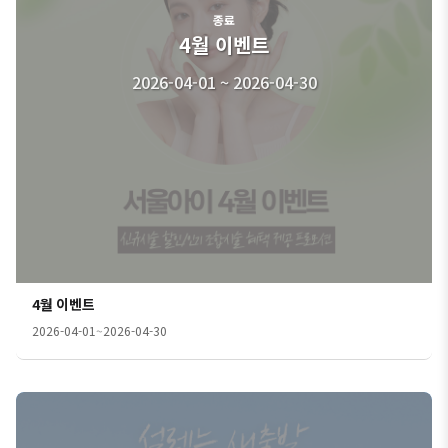
종료
4월 이벤트
2026-04-01 ~ 2026-04-30
4월 이벤트
2026-04-01
~
2026-04-30