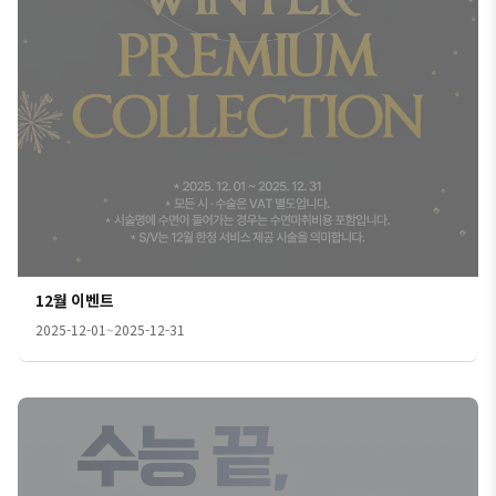
12월 이벤트
2025-12-01
~
2025-12-31