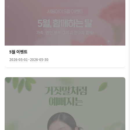
5월 이벤트
2026-05-01
~
2026-05-30