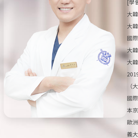
[學
大韓
大韓
國際
大韓
大韓
20
（大
國際
本京
歐洲
義大