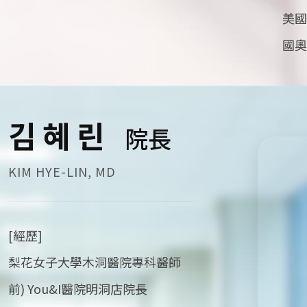
美國
國奧
김혜린
院長
KIM HYE-LIN, MD
[經歷]
梨花女子大學木洞醫院專科醫師
前) You&I醫院明洞店院長