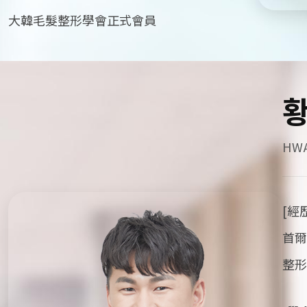
大韓毛髮整形學會正式會員
HWA
[經
首爾
整形