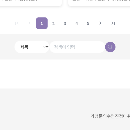
first_page
chevron_left
chevron_right
last_page
1
2
3
4
5
가맹문의
수면진정마취