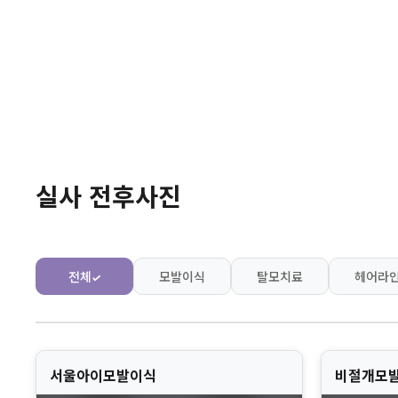
실사 전후사진
전체
모발이식
탈모치료
헤어라
✓
서울아이모발이식
비절개모