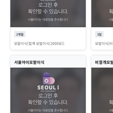
1개월
2일
모발이식[절개 모발이식(2000모)]
모발이식[비절
서울아이모발이식
비절개모