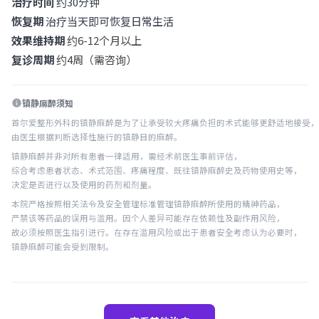
治疗时间
约30分钟
恢复期
治疗当天即可恢复日常生活
效果维持期
约6-12个月以上
复诊周期
约4周（需咨询）
镇静麻醉须知
info
首尔爱整形外科的镇静麻醉是为了让承受较大疼痛负担的术式能够更舒适地接受，
由医生根据判断选择性施行的镇静目的麻醉。
镇静麻醉并非对所有患者一律适用，需经术前医生事前评估，
综合考虑患者状态、术式范围、疼痛程度、既往镇静麻醉史及药物使用史等，
决定是否进行以及使用的药剂和剂量。
本院严格按照相关法令及安全管理标准管理镇静麻醉所使用的精神药品，
严禁该等药品的误用与滥用。因个人差异可能存在依赖性及副作用风险，
故必须按照医生指引进行。在存在滥用风险或出于患者安全考虑认为必要时，
镇静麻醉可能会受到限制。