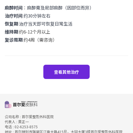
麻醉时间
：
麻醉膏及局部麻醉（因部位而异）
治疗时间
约30分钟左右
恢复期
治疗当天即可恢复日常生活
维持期
约6-12个月以上
复诊周期
约4周（需咨询）
查看其他治疗
公司名称 : 首尔爱整形外科医院
代表人 : 黄正一
电话 : 02-6253-8575
地址 : 首尔特别市瑞草区江南大路415号，大同大厦3楼首尔爱整形外科医院