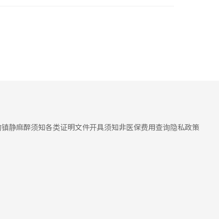
询
镇静麻醉须知
各类证明文件开具须知
非医保费用查询
隐私政策