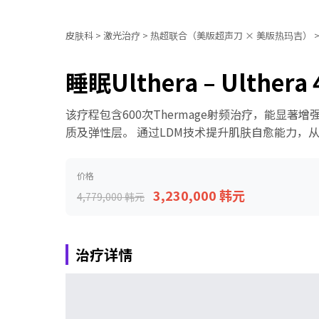
皮肤科
>
激光治疗
>
热超联合（美版超声刀 × 美版热玛吉）
睡眠Ulthera – Ulthera
该疗程包含600次Thermage射频治疗，能显
质及弹性层。 通过LDM技术提升肌肤自愈能力，
价格
3,230,000 韩元
4,779,000 韩元
治疗详情