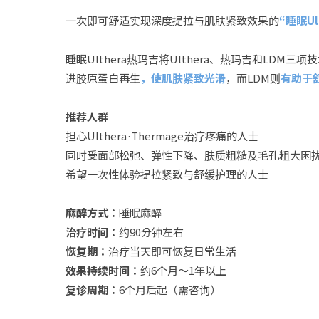
一次即可舒适实现深度提拉与肌肤紧致效果的
“睡眠Ult
睡眠Ulthera热玛吉将Ulthera、热玛吉和LDM三项
进胶原蛋白再生
，使肌肤紧致光滑
，而LDM则
有助于
推荐人群
担心Ulthera·Thermage治疗疼痛的人士
同时受面部松弛、弹性下降、肤质粗糙及毛孔粗大困
希望一次性体验提拉紧致与舒缓护理的人士
麻醉方式：
睡眠麻醉
治疗时间：
约90分钟左右
恢复期：
治疗当天即可恢复日常生活
效果持续时间：
约6个月～1年以上
复诊周期：
6个月后起（需咨询）