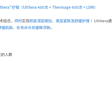
hera”疗程（Ulthera 400次 + Thermage 600次 + LDM）
技术结合，
同时
实现
肌肤深层提拉、表层紧致及舒缓护理！
Ulther
舒缓肌肤
、
补充水分并缓解浮肿
。
扰的人群