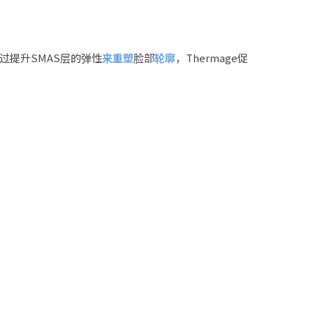
a通过提升SMAS层的弹性
来重塑
脸部
轮廓
，Thermage促