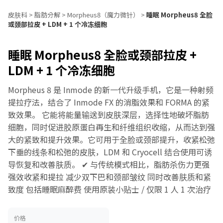
皮肤科
>
脂肪分解
>
Morpheus8（魔力微针）
>
睡眠 Morpheus8 全脸
或颈部拉皮 + LDM + 1 个冷冻细胞
睡眠 Morpheus8 全脸或颈部拉皮 +
LDM + 1 个冷冻细胞
Morpheus 8 是 Inmode 的新一代升级手机，它是一种射频
提拉疗法，结合了 Inmode FX 的消脂效果和 FORMA 的紧
致效果。 它能将能量输送到皮肤深层，选择性地破坏脂肪
细胞，同时促进胶原蛋白再生和纤维组织收缩，从而达到强
大的紧致和提升效果。它可用于全脸或颈部提升，收紧松弛
下垂的线条和松弛的皮肤，LDM 和 Cryocell 结合使用可诱
导恢复和改善肤质。 ✔ 与传统模式相比，脂肪杀伤力更强
强效收紧和提拉 减少双下巴和颈部皱纹 同时改善肤质和紧
致度 包括睡眠麻醉费 使用原装小贴士 / 仅限 1 人 1 次治疗
价格