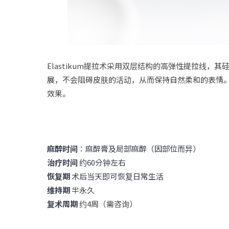
Elastikum提拉术采用双层结构的高弹性提拉线
展，不会阻碍皮肤的活动，从而保持自然柔和的表情
效果。
麻醉时间
：
麻醉膏及局部麻醉（因部位而异）
治疗时间
约60分钟左右
恢复期
术后当天即可恢复日常生活
维持期
半永久
复术周期
约4周（需咨询）