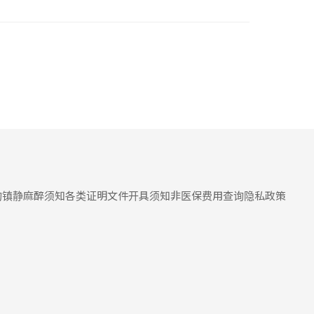
询
镇静麻醉须知
各类证明文件开具须知
非医保费用查询
隐私政策