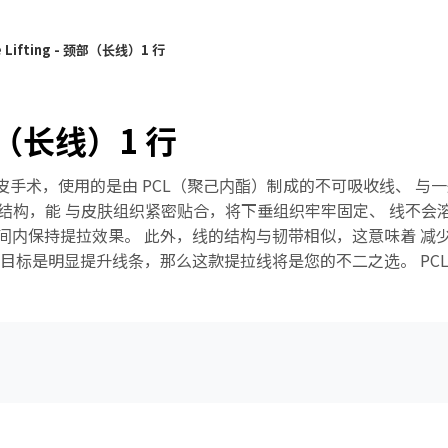
ue Lifting - 颈部（长线）1 行
 颈部（长线）1 行
心的拉皮手术，使用的是由 PCL（聚己内酯）制成的不可吸收线、
带状结构，能 与皮肤组织紧密贴合，将下垂组织牢牢固定、 线不会溶解，
内保持提拉效果。 此外，线的结构与韧带相似，这意味着 减少
标是明显提升线条，那么这款提拉线将是您的不二之选。 PCL 非