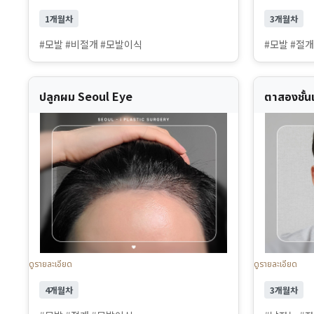
1개월차
3개월차
#모발 #비절개 #모발이식
#모발 #절
ปลูกผม Seoul Eye
ตาสองชั้
ดูรายละเอียด
ดูรายละเอียด
4개월차
3개월차