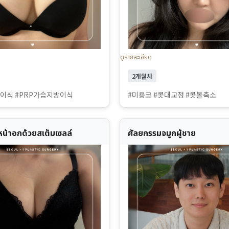
ดูรายละเอียด
2개월차
방이식 #PRP가슴지방이식
#미용코 #콧대교정 #콧볼축소
หน้าอกด้วยสเต็มเซลล์
ศัลยกรรมจมูกผู้ชาย