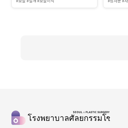
#모발 #절개 #모발이식
#남자눈 #