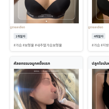
ดูรายละเอียด
ดูรายละเอียด
1개월차
4개월차
#가슴 #보형물 #내추럴가슴보형물
#가슴 #지
ศัลยกรรมจมูกครั้งแรก
ปลูกไขมัน