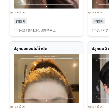
ดูรายละเอียด
ดูรายละเอียด
1개월차
4개월차
#미용코 #콧대교정 #콧볼축소
#가슴 #지
ปลูกผมแบบไม่ผ่าตัด
ปลูกผม S
ดูรายละเอียด
ดูรายละเอียด