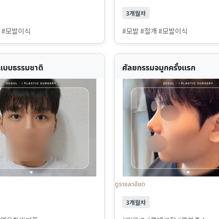
3개월차
개 #모발이식
#모발 #절개 #모발이식
นแบบธรรมชาติ
ศัลยกรรมจมูกครั้งแรก
ดูรายละเอียด
3개월차