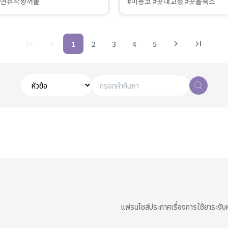
자연유착쌍꺼풀
#미용코 #콧대교정 #콧볼축소
first_page
chevron_left
chevron_right
last_page
1
2
3
4
5
แฟรนไชส์
ประกาศเรื่องการใช้ยาระงับค