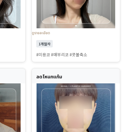
ดูรายละเอียด
1개월차
#미용코 #매부리코 #콧볼축소
ลดโหนกแก้ม