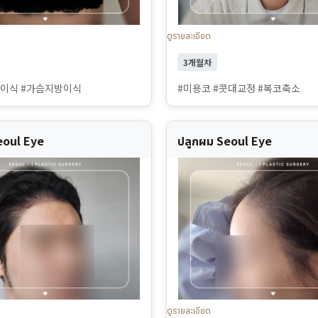
ดูรายละเอียด
3개월차
방이식 #가슴지방이식
#미용코 #콧대교정 #복코축소
eoul Eye
ปลูกผม Seoul Eye
ดูรายละเอียด