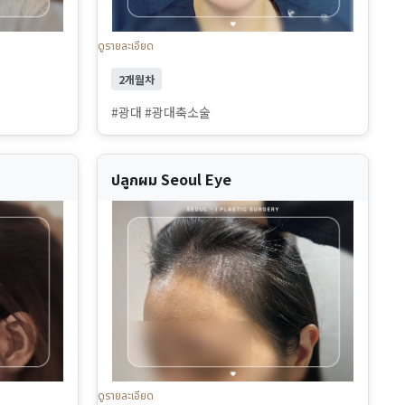
ดูรายละเอียด
2개월차
#광대 #광대축소술
ปลูกผม Seoul Eye
ดูรายละเอียด