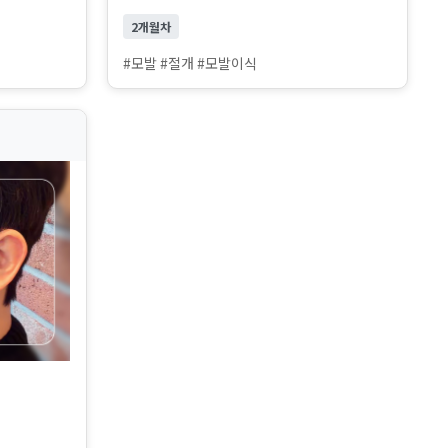
2개월차
#모발 #절개 #모발이식