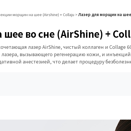
кции морщин на шее (Airshine) + Collaju
>
Лазер для морщин на шее в
ее во сне (AirShine) + Coll
очетающая лазер AirShine, чистый коллаген и Collage 
ие лазера, вызывающего регенерацию кожи, и инъекци
дативной анестезией, что делает процедуру безболез