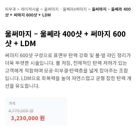
피부과
>
레이저시술
>
울써마지 - 울쎄라X써마지
>
울써마지 – 울쎄라 400
샷 + 써마지 600샷 + LDM
울써마지 – 울쎄라 400샷 + 써마지 600
샷 + LDM
써마지 600샷 구성으로 표면부 탄력 강화 및 볼·옆 라인 정리가
더욱 뚜렷한 시술입니다. 볼 처짐, 전체적인 탄력 저하가 있는
고객에게 적합하며 모공·피부결·탄력층을 넓게 잡아주는 조합
입니다. LDM으로 회복력을 높여 자연스럽고 균형 잡힌 탄력 개
선을 유도합니다.
가격
4,779,000 원
3,230,000 원