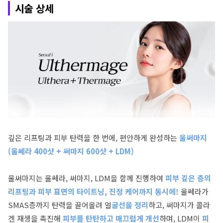
시술 상세
깊은 리프팅과 피부 탄력을 한 번에, 편안하게 완성하는
울써마지
(울쎄라 400샷 + 써마지 600샷 + LDM)
울써마지는 울쎄라, 써마지, LDM을 함께 진행하여
피부 깊은 층의
리프팅과 피부 표면의 타이트닝, 진정 케어까지 동시에!
울쎄라가
SMAS층까지 탄력을 끌어올려 얼
굴선을 정리
하고, 써마지가 콜라
겐 재생을 촉진해
피부를 탄탄하고 매끄럽게 개선
하며, LDM이
피